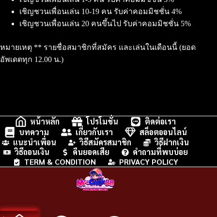
เชิญชวนเพื่อนเล่น 10-19 คน รับค่าคอมมิชชั่น 4%
เชิญชวนเพื่อนเล่น 20 คนขึ้นไป รับค่าคอมมิชชั่น 5%
หมายเหตุ ** รายชื่อสมาชิกที่สมัคร และเล่นในเดือนนี้ (ยอด
อัพเดตทุก 12.00 น.)
หน้าหลัก
โปรโมชั่น
ติดต่อเรา
บทความ
เกี่ยวกับเรา
สล็อตออนไลน์
แนะนำเพื่อน
วิธีสมัครสมาชิก
วิธีฝากเงิน
วิธีถอนเงิน
คืนยอดเสีย
คำถามที่พบบ่อย
TERM & CONDITION
PRIVACY POLICY